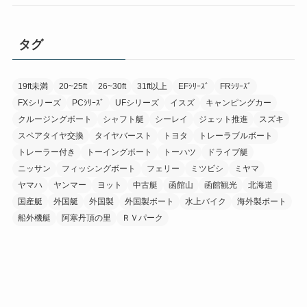
タグ
19ft未満
20~25ft
26~30ft
31ft以上
EFｼﾘｰｽﾞ
FRｼﾘｰｽﾞ
FXシリーズ
PCｼﾘｰｽﾞ
UFシリーズ
イスズ
キャンピングカー
クルージングボート
シャフト艇
シーレイ
ジェット推進
スズキ
スペアタイヤ交換
タイヤバースト
トヨタ
トレーラブルボート
トレーラー付き
トーイングボート
トーハツ
ドライブ艇
ニッサン
フィッシングボート
フェリー
ミツビシ
ミヤマ
ヤマハ
ヤンマー
ヨット
中古艇
函館山
函館観光
北海道
国産艇
外国艇
外国製
外国製ボート
水上バイク
海外製ボート
船外機艇
阿寒丹頂の里
ＲＶパーク