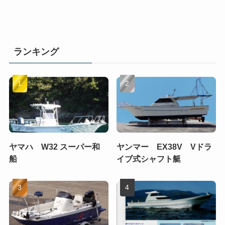
ランキング
ヤマハ W32 スーパー和
ヤンマー EX38V Vドラ
船
イブ式シャフト艇