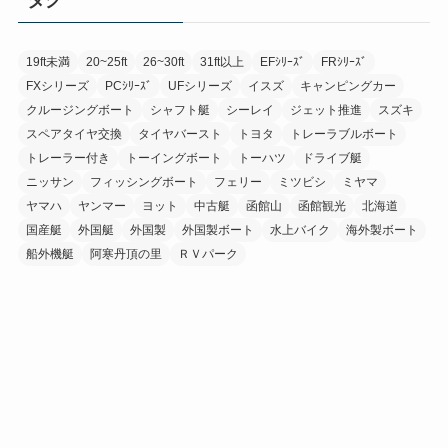
タグ
19ft未満
20~25ft
26~30ft
31ft以上
EFｼﾘｰｽﾞ
FRｼﾘｰｽﾞ
FXシリーズ
PCｼﾘｰｽﾞ
UFシリーズ
イスズ
キャンピングカー
クルージングボート
シャフト艇
シーレイ
ジェット推進
スズキ
スペアタイヤ交換
タイヤバースト
トヨタ
トレーラブルボート
トレーラー付き
トーイングボート
トーハツ
ドライブ艇
ニッサン
フィッシングボート
フェリー
ミツビシ
ミヤマ
ヤマハ
ヤンマー
ヨット
中古艇
函館山
函館観光
北海道
国産艇
外国艇
外国製
外国製ボート
水上バイク
海外製ボート
船外機艇
阿寒丹頂の里
ＲＶパーク