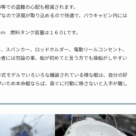
時等での盗難の心配も軽減されます。
プなので涼風が取り込めるので快適で、バウキャビン内には
41ｍ 燃料タンク容量は１６０Lです。
）、スパンカー、ロッドホルダー、電動リールコンセント、
級者には勿論の事、船が初めてと言う方でも操船がしやすい
年式モデルでいろいろな艤装されている様な艇は、自分の好
早いため本命艇ならば、直ぐに行動に移さないと入手が難し