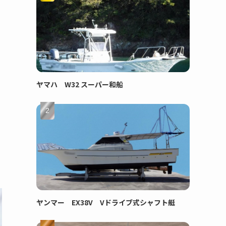
ヤマハ W32 スーパー和船
ヤンマー EX38V Vドライブ式シャフト艇