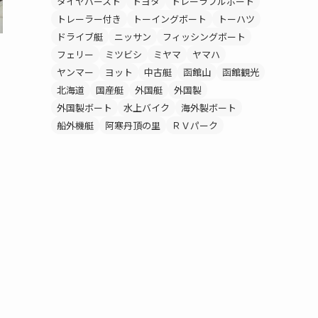
タイヤバースト
トヨタ
トレーラブルボート
トレーラー付き
トーイングボート
トーハツ
ドライブ艇
ニッサン
フィッシングボート
フェリー
ミツビシ
ミヤマ
ヤマハ
ヤンマー
ヨット
中古艇
函館山
函館観光
北海道
国産艇
外国艇
外国製
外国製ボート
水上バイク
海外製ボート
船外機艇
阿寒丹頂の里
ＲＶパーク