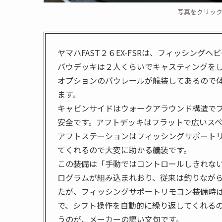
写真をクリッ
ヤマハFAST２６EX-FSRは、フィッシング
バウデッキは２人くらいでキャスティングを
オプションのバウレールが艤装してあるので
ます。
キャビンサイドはウォークアラウンド構造で
安全です。アフトデッキはフラットで広いス
アフトステーションはフィッシングサポート
てくれるので大変に助かる艤装です。
この装備は「手動ではコントロールしきれない
ログラムが組み込まれおり、従来は釣りなが
たが、フィッシングサポートリモコン装備時
で、シフト操作を自動的に繰り返してくれる
うのが、メーカーの謳い文句です。