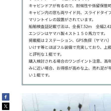
キャビンドアが有るので、耐候性や係留保管
キャビン内の窓も両サイド共、スライドタイ
マリントイレの設置がされています。
船舶検査証記載寸法は、全長7.52ｍ 全幅2.
エンジンはヤマハ製４スト１５０馬力です。
掲載艇は２ステーション、GPS魚探（ヤマハ
いけす等とほぼフル装備で充実しており、上
と評判な１艇です。
購入検討される場合のワンポイント注意、高
みに近い場合、お得感が高めな上、売れ足が
い１艇です。