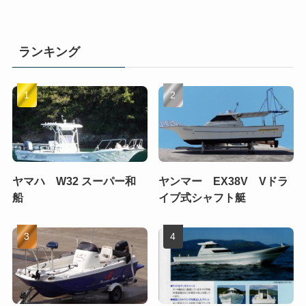
ランキング
ヤマハ W32 スーパー和
ヤンマー EX38V Vドラ
船
イブ式シャフト艇