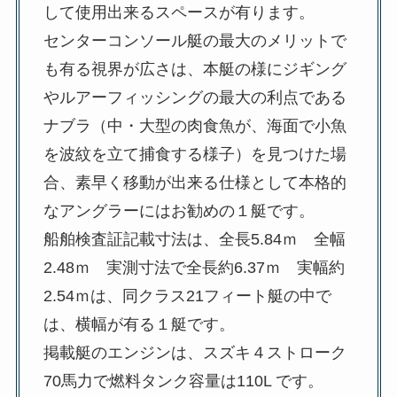
して使用出来るスペースが有ります。
センターコンソール艇の最大のメリットで
も有る視界が広さは、本艇の様にジギング
やルアーフィッシングの最大の利点である
ナブラ（中・大型の肉食魚が、海面で小魚
を波紋を立て捕食する様子）を見つけた場
合、素早く移動が出来る仕様として本格的
なアングラーにはお勧めの１艇です。
船舶検査証記載寸法は、全長5.84ｍ 全幅
2.48ｍ 実測寸法で全長約6.37ｍ 実幅約
2.54ｍは、同クラス21フィート艇の中で
は、横幅が有る１艇です。
掲載艇のエンジンは、スズキ４ストローク
70馬力で燃料タンク容量は110L です。