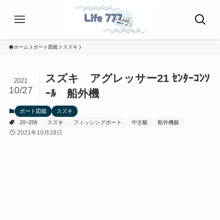
ホーム
ボート図鑑
スズキ
スズキ アグレッサー21 ｾﾝﾀｰｺﾝｿ
2021
10/27
ｰﾙ 船外機
ボート図鑑
スズキ
20~25ft
スズキ
フィッシングボート
中古艇
船外機艇
2021年10月28日