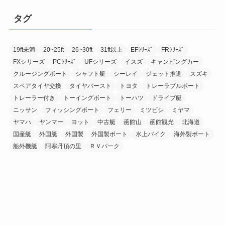
タグ
19ft未満
20~25ft
26~30ft
31ft以上
EFｼﾘｰｽﾞ
FRｼﾘｰｽﾞ
FXシリーズ
PCｼﾘｰｽﾞ
UFシリーズ
イスズ
キャンピングカー
クルージングボート
シャフト艇
シーレイ
ジェット推進
スズキ
スペアタイヤ交換
タイヤバースト
トヨタ
トレーラブルボート
トレーラー付き
トーイングボート
トーハツ
ドライブ艇
ニッサン
フィッシングボート
フェリー
ミツビシ
ミヤマ
ヤマハ
ヤンマー
ヨット
中古艇
函館山
函館観光
北海道
国産艇
外国艇
外国製
外国製ボート
水上バイク
海外製ボート
船外機艇
阿寒丹頂の里
ＲＶパーク