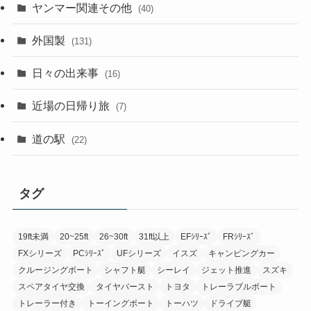
ヤンマー関連その他
(40)
外国製
(131)
日々の出来事
(16)
近場の日帰り旅
(7)
道の駅
(22)
タグ
19ft未満
20~25ft
26~30ft
31ft以上
EFｼﾘｰｽﾞ
FRｼﾘｰｽﾞ
FXシリーズ
PCｼﾘｰｽﾞ
UFシリーズ
イスズ
キャンピングカー
クルージングボート
シャフト艇
シーレイ
ジェット推進
スズキ
スペアタイヤ交換
タイヤバースト
トヨタ
トレーラブルボート
トレーラー付き
トーイングボート
トーハツ
ドライブ艇