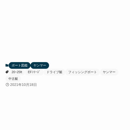
ボート図鑑
ヤンマー
20~25ft
EFｼﾘｰｽﾞ
ドライブ艇
フィッシングボート
ヤンマー
中古艇
2021年10月18日