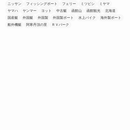
ニッサン
フィッシングボート
フェリー
ミツビシ
ミヤマ
ヤマハ
ヤンマー
ヨット
中古艇
函館山
函館観光
北海道
国産艇
外国艇
外国製
外国製ボート
水上バイク
海外製ボート
船外機艇
阿寒丹頂の里
ＲＶパーク