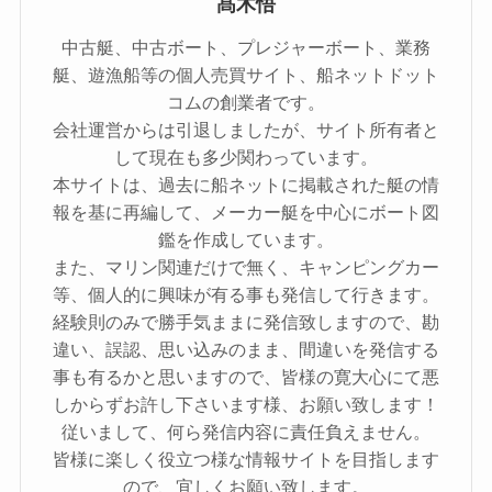
髙木悟
中古艇、中古ボート、プレジャーボート、業務
艇、遊漁船等の個人売買サイト、船ネットドット
コムの創業者です。
会社運営からは引退しましたが、サイト所有者と
して現在も多少関わっています。
本サイトは、過去に船ネットに掲載された艇の情
報を基に再編して、メーカー艇を中心にボート図
鑑を作成しています。
また、マリン関連だけで無く、キャンピングカー
等、個人的に興味が有る事も発信して行きます。
経験則のみで勝手気ままに発信致しますので、勘
違い、誤認、思い込みのまま、間違いを発信する
事も有るかと思いますので、皆様の寛大心にて悪
しからずお許し下さいます様、お願い致します！
従いまして、何ら発信内容に責任負えません。
皆様に楽しく役立つ様な情報サイトを目指します
ので、宜しくお願い致します。