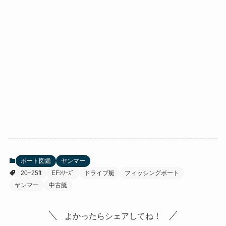
ボート図鑑
ヤンマー
20~25ft
EFｼﾘｰｽﾞ
ドライブ艇
フィッシングボート
ヤンマー
中古艇
よかったらシェアしてね！