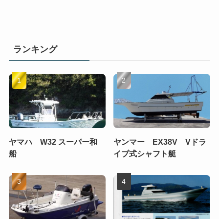
ランキング
ヤマハ W32 スーパー和
ヤンマー EX38V Vドラ
船
イブ式シャフト艇