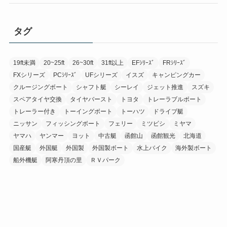
タグ
19ft未満
20~25ft
26~30ft
31ft以上
EFｼﾘｰｽﾞ
FRｼﾘｰｽﾞ
FXシリーズ
PCｼﾘｰｽﾞ
UFシリーズ
イスズ
キャンピングカー
クルージングボート
シャフト艇
シーレイ
ジェット推進
スズキ
スペアタイヤ交換
タイヤバースト
トヨタ
トレーラブルボート
トレーラー付き
トーイングボート
トーハツ
ドライブ艇
ニッサン
フィッシングボート
フェリー
ミツビシ
ミヤマ
ヤマハ
ヤンマー
ヨット
中古艇
函館山
函館観光
北海道
国産艇
外国艇
外国製
外国製ボート
水上バイク
海外製ボート
船外機艇
阿寒丹頂の里
ＲＶパーク