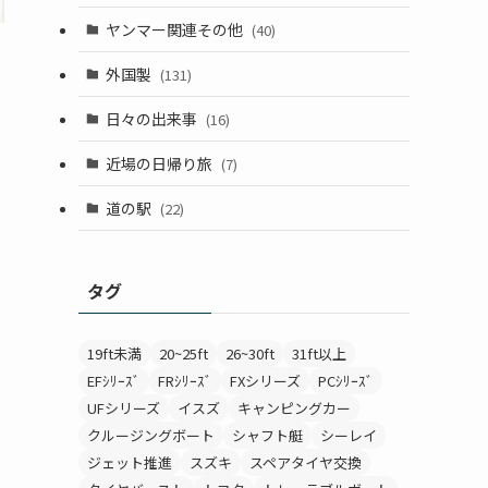
ヤンマー関連その他
(40)
外国製
(131)
日々の出来事
(16)
近場の日帰り旅
(7)
道の駅
(22)
タグ
19ft未満
20~25ft
26~30ft
31ft以上
EFｼﾘｰｽﾞ
FRｼﾘｰｽﾞ
FXシリーズ
PCｼﾘｰｽﾞ
UFシリーズ
イスズ
キャンピングカー
クルージングボート
シャフト艇
シーレイ
ジェット推進
スズキ
スペアタイヤ交換