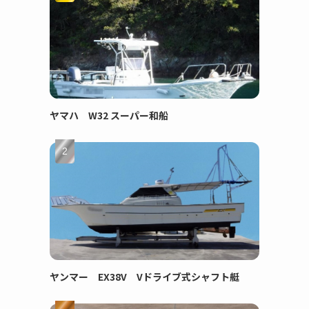
ヤマハ W32 スーパー和船
ヤンマー EX38V Vドライブ式シャフト艇