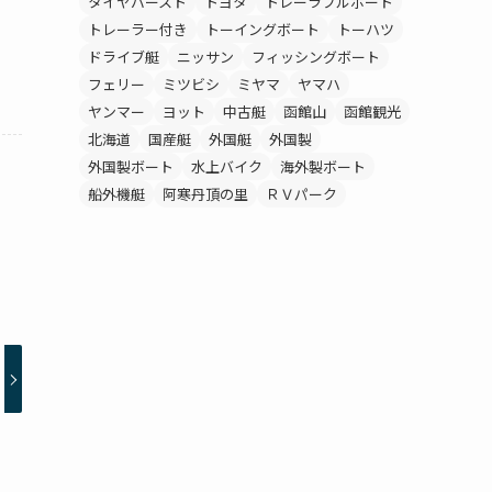
タイヤバースト
トヨタ
トレーラブルボート
トレーラー付き
トーイングボート
トーハツ
ドライブ艇
ニッサン
フィッシングボート
フェリー
ミツビシ
ミヤマ
ヤマハ
ヤンマー
ヨット
中古艇
函館山
函館観光
北海道
国産艇
外国艇
外国製
外国製ボート
水上バイク
海外製ボート
船外機艇
阿寒丹頂の里
ＲＶパーク