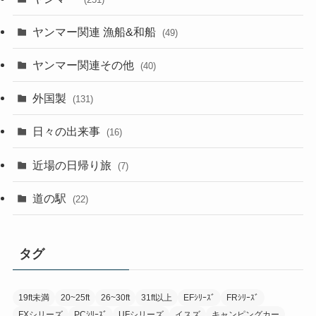
ヤンマー関連 漁船&和船
(49)
ヤンマー関連その他
(40)
外国製
(131)
日々の出来事
(16)
近場の日帰り旅
(7)
道の駅
(22)
タグ
19ft未満
20~25ft
26~30ft
31ft以上
EFｼﾘｰｽﾞ
FRｼﾘｰｽﾞ
FXシリーズ
PCｼﾘｰｽﾞ
UFシリーズ
イスズ
キャンピングカー