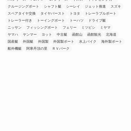
クルージングボート
シャフト艇
シーレイ
ジェット推進
スズキ
スペアタイヤ交換
タイヤバースト
トヨタ
トレーラブルボート
トレーラー付き
トーイングボート
トーハツ
ドライブ艇
ニッサン
フィッシングボート
フェリー
ミツビシ
ミヤマ
ヤマハ
ヤンマー
ヨット
中古艇
函館山
函館観光
北海道
国産艇
外国艇
外国製
外国製ボート
水上バイク
海外製ボート
船外機艇
阿寒丹頂の里
ＲＶパーク