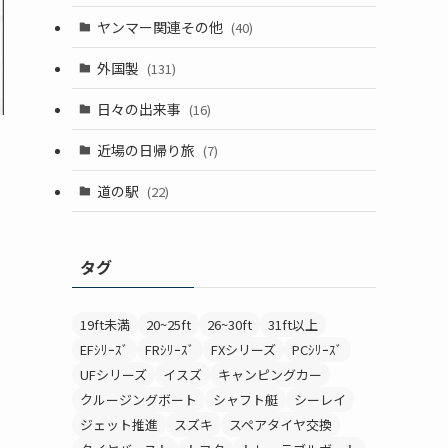
ヤンマー関連その他
(40)
外国製
(131)
日々の出来事
(16)
近場の日帰り旅
(7)
道の駅
(22)
タグ
19ft未満
20~25ft
26~30ft
31ft以上
EFｼﾘｰｽﾞ
FRｼﾘｰｽﾞ
FXシリーズ
PCｼﾘｰｽﾞ
UFシリーズ
イスズ
キャンピングカー
クルージングボート
シャフト艇
シーレイ
ジェット推進
スズキ
スペアタイヤ交換