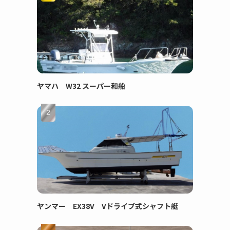
ヤマハ W32 スーパー和船
ヤンマー EX38V Vドライブ式シャフト艇