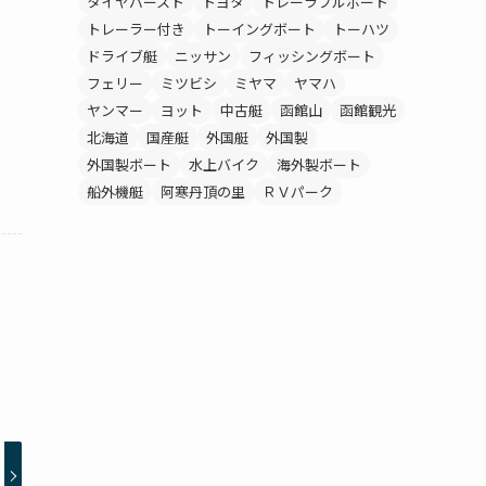
タイヤバースト
トヨタ
トレーラブルボート
トレーラー付き
トーイングボート
トーハツ
ドライブ艇
ニッサン
フィッシングボート
フェリー
ミツビシ
ミヤマ
ヤマハ
ヤンマー
ヨット
中古艇
函館山
函館観光
北海道
国産艇
外国艇
外国製
外国製ボート
水上バイク
海外製ボート
船外機艇
阿寒丹頂の里
ＲＶパーク