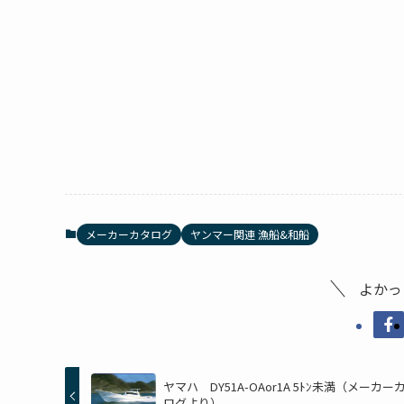
メーカーカタログ
ヤンマー関連 漁船&和船
よかっ
ヤマハ DY51A-OAor1A 5ﾄﾝ未満（メーカー
ログより）