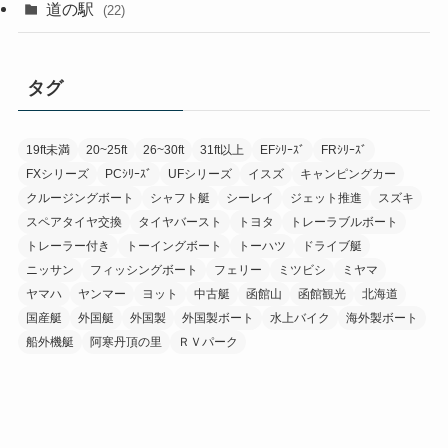
道の駅
(22)
タグ
19ft未満
20~25ft
26~30ft
31ft以上
EFｼﾘｰｽﾞ
FRｼﾘｰｽﾞ
FXシリーズ
PCｼﾘｰｽﾞ
UFシリーズ
イスズ
キャンピングカー
クルージングボート
シャフト艇
シーレイ
ジェット推進
スズキ
スペアタイヤ交換
タイヤバースト
トヨタ
トレーラブルボート
トレーラー付き
トーイングボート
トーハツ
ドライブ艇
ニッサン
フィッシングボート
フェリー
ミツビシ
ミヤマ
ヤマハ
ヤンマー
ヨット
中古艇
函館山
函館観光
北海道
国産艇
外国艇
外国製
外国製ボート
水上バイク
海外製ボート
船外機艇
阿寒丹頂の里
ＲＶパーク