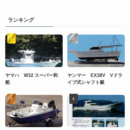
ランキング
ヤマハ W32 スーパー和
ヤンマー EX38V Vドラ
船
イブ式シャフト艇