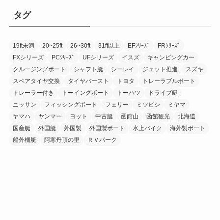
タグ
19ft未満
20~25ft
26~30ft
31ft以上
EFｼﾘｰｽﾞ
FRｼﾘｰｽﾞ
FXシリーズ
PCｼﾘｰｽﾞ
UFシリーズ
イスズ
キャンピングカー
クルージングボート
シャフト艇
シーレイ
ジェット推進
スズキ
スペアタイヤ交換
タイヤバースト
トヨタ
トレーラブルボート
トレーラー付き
トーイングボート
トーハツ
ドライブ艇
ニッサン
フィッシングボート
フェリー
ミツビシ
ミヤマ
ヤマハ
ヤンマー
ヨット
中古艇
函館山
函館観光
北海道
国産艇
外国艇
外国製
外国製ボート
水上バイク
海外製ボート
船外機艇
阿寒丹頂の里
ＲＶパーク