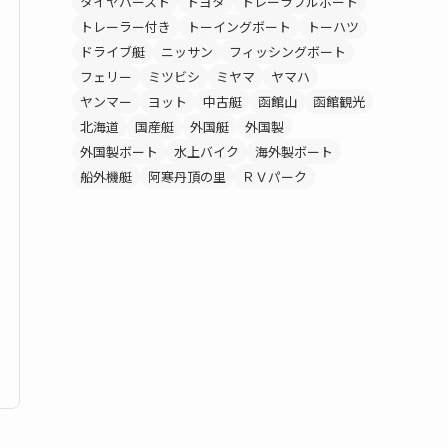
タイヤバースト
トヨタ
トレーラブルボート
トレーラー付き
トーイングボート
トーハツ
ドライブ艇
ニッサン
フィッシングボート
フェリー
ミツビシ
ミヤマ
ヤマハ
ヤンマー
ヨット
中古艇
函館山
函館観光
北海道
国産艇
外国艇
外国製
外国製ボート
水上バイク
海外製ボート
船外機艇
阿寒丹頂の里
ＲＶパーク