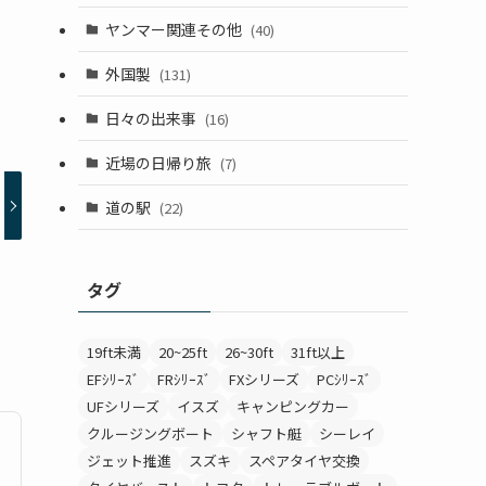
ヤンマー関連その他
(40)
外国製
(131)
日々の出来事
(16)
近場の日帰り旅
(7)
道の駅
(22)
タグ
19ft未満
20~25ft
26~30ft
31ft以上
EFｼﾘｰｽﾞ
FRｼﾘｰｽﾞ
FXシリーズ
PCｼﾘｰｽﾞ
UFシリーズ
イスズ
キャンピングカー
クルージングボート
シャフト艇
シーレイ
ジェット推進
スズキ
スペアタイヤ交換