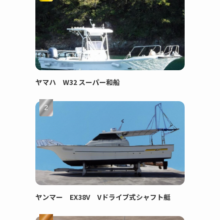
ヤマハ W32 スーパー和船
ヤンマー EX38V Vドライブ式シャフト艇