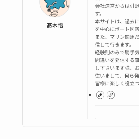
会社運営からは引
す。
本サイトは、過去
髙木悟
を中心にボート図
また、マリン関連
信して行きます。
経験則のみで勝手
間違いを発信する
し下さいます様、
従いまして、何ら
皆様に楽しく役立