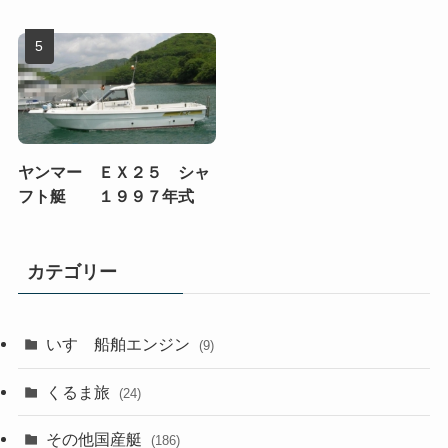
ヤンマー ＥＸ２５ シャ
フト艇 １９９７年式
カテゴリー
いすゞ船舶エンジン
(9)
くるま旅
(24)
その他国産艇
(186)