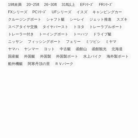
19ft未満
20~25ft
26~30ft
31ft以上
EFｼﾘｰｽﾞ
FRｼﾘｰｽﾞ
FXシリーズ
PCｼﾘｰｽﾞ
UFシリーズ
イスズ
キャンピングカー
クルージングボート
シャフト艇
シーレイ
ジェット推進
スズキ
スペアタイヤ交換
タイヤバースト
トヨタ
トレーラブルボート
トレーラー付き
トーイングボート
トーハツ
ドライブ艇
ニッサン
フィッシングボート
フェリー
ミツビシ
ミヤマ
ヤマハ
ヤンマー
ヨット
中古艇
函館山
函館観光
北海道
国産艇
外国艇
外国製
外国製ボート
水上バイク
海外製ボート
船外機艇
阿寒丹頂の里
ＲＶパーク