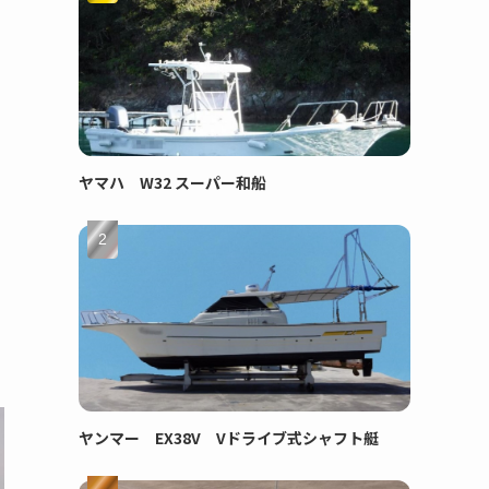
ヤマハ W32 スーパー和船
ヤンマー EX38V Vドライブ式シャフト艇