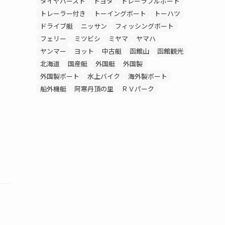
タイヤバースト
トヨタ
トレーラブルボート
トレーラー付き
トーイングボート
トーハツ
ドライブ艇
ニッサン
フィッシングボート
フェリー
ミツビシ
ミヤマ
ヤマハ
ヤンマー
ヨット
中古艇
函館山
函館観光
北海道
国産艇
外国艇
外国製
外国製ボート
水上バイク
海外製ボート
船外機艇
阿寒丹頂の里
ＲＶパーク