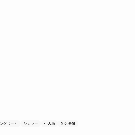
ングボート
ヤンマー
中古艇
船外機艇