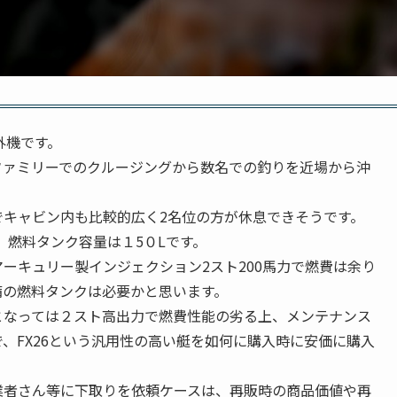
外機です。
ファミリーでのクルージングから数名での釣りを近場から沖
キャビン内も比較的広く2名位の方が休息できそうです。
ｍ 燃料タンク容量は１5０Lです。
ーキュリー製インジェクション2スト200馬力で燃費は余り
備の燃料タンクは必要かと思います。
となっては２スト高出力で燃費性能の劣る上、メンテナンス
、FX26という汎用性の高い艇を如何に購入時に安価に購入
業者さん等に下取りを依頼ケースは、再販時の商品価値や再