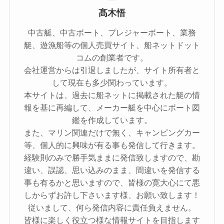
髙木悟
中古艇、中古ボート、プレジャーボート、業務
艇、遊漁船等の個人売買サイト、船ネットドット
コムの創業者です。
会社運営からは引退しましたが、サイト所有者と
して現在も多少関わっています。
本サイトは、過去に船ネットに掲載された艇の情
報を基に再編して、メーカー艇を中心にボート図
鑑を作成しています。
また、マリン関連だけで無く、キャンピングカー
等、個人的に興味が有る事も発信して行きます。
経験則のみで勝手気ままに発信致しますので、勘
違い、誤認、思い込みのまま、間違いを発信する
事も有るかと思いますので、皆様の寛大心にて悪
しからずお許し下さいます様、お願い致します！
従いまして、何ら発信内容に責任負えません。
皆様に楽しく役立つ様な情報サイトを目指します