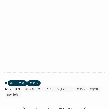
ボート図鑑
ヤマハ
26~30ft
UFシリーズ
フィッシングボート
ヤマハ
中古艇
船外機艇