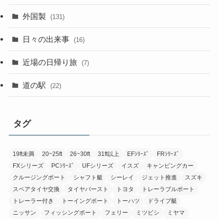
外国製
(131)
日々の出来事
(16)
近場の日帰り旅
(7)
道の駅
(22)
タグ
19ft未満
20~25ft
26~30ft
31ft以上
EFｼﾘｰｽﾞ
FRｼﾘｰｽﾞ
FXシリーズ
PCｼﾘｰｽﾞ
UFシリーズ
イスズ
キャンピングカー
クルージングボート
シャフト艇
シーレイ
ジェット推進
スズキ
スペアタイヤ交換
タイヤバースト
トヨタ
トレーラブルボート
トレーラー付き
トーイングボート
トーハツ
ドライブ艇
ニッサン
フィッシングボート
フェリー
ミツビシ
ミヤマ