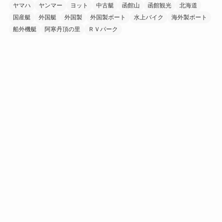
ヤマハ
ヤンマー
ヨット
中古艇
函館山
函館観光
北海道
国産艇
外国艇
外国製
外国製ボート
水上バイク
海外製ボート
船外機艇
阿寒丹頂の里
ＲＶパーク