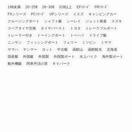
19ft未満
20~25ft
26~30ft
31ft以上
EFｼﾘｰｽﾞ
FRｼﾘｰｽﾞ
FXシリーズ
PCｼﾘｰｽﾞ
UFシリーズ
イスズ
キャンピングカー
クルージングボート
シャフト艇
シーレイ
ジェット推進
スズキ
スペアタイヤ交換
タイヤバースト
トヨタ
トレーラブルボート
トレーラー付き
トーイングボート
トーハツ
ドライブ艇
ニッサン
フィッシングボート
フェリー
ミツビシ
ミヤマ
ヤマハ
ヤンマー
ヨット
中古艇
函館山
函館観光
北海道
国産艇
外国艇
外国製
外国製ボート
水上バイク
海外製ボート
船外機艇
阿寒丹頂の里
ＲＶパーク