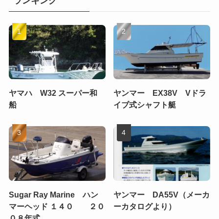
ランキング
ヤマハ W32 スーパー和
ヤンマー EX38V Vドラ
船
イブ式シャフト艇
Sugar Ray Marine ハン
ヤンマー DA55V（メーカ
マーヘッド １４０ ２０
ーカタログより）
０８年式