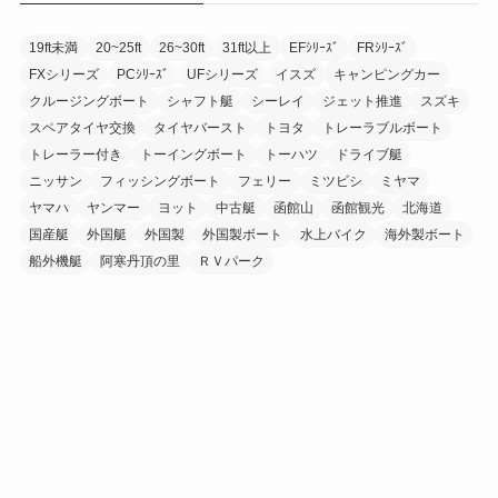
19ft未満
20~25ft
26~30ft
31ft以上
EFｼﾘｰｽﾞ
FRｼﾘｰｽﾞ
FXシリーズ
PCｼﾘｰｽﾞ
UFシリーズ
イスズ
キャンピングカー
クルージングボート
シャフト艇
シーレイ
ジェット推進
スズキ
スペアタイヤ交換
タイヤバースト
トヨタ
トレーラブルボート
トレーラー付き
トーイングボート
トーハツ
ドライブ艇
ニッサン
フィッシングボート
フェリー
ミツビシ
ミヤマ
ヤマハ
ヤンマー
ヨット
中古艇
函館山
函館観光
北海道
国産艇
外国艇
外国製
外国製ボート
水上バイク
海外製ボート
船外機艇
阿寒丹頂の里
ＲＶパーク