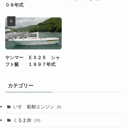
０８年式
ヤンマー ＥＸ２５ シャ
フト艇 １９９７年式
カテゴリー
いすゞ船舶エンジン
(9)
くるま旅
(24)