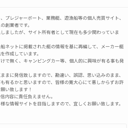
ト、プレジャーボート、業務艇、遊漁船等の個人売買サイト、
ムの創業者です。
退しましたが、サイト所有者として現在も多少関わっていま
に船ネットに掲載された艇の情報を基に再編して、メーカー艇
鑑を作成しています。
だけで無く、キャンピングカー等、個人的に興味が有る事も発
気ままに発信致しますので、勘違い、誤認、思い込みのまま、
事も有るかと思いますので、皆様の寛大心にて悪しからずお許
お願い致します！
発信内容に責任負えません。
つ様な情報サイトを目指しますので、宜しくお願い致します。