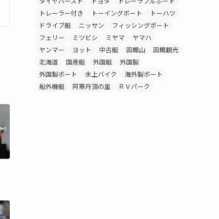
タイヤバースト
トヨタ
トレーラブルボート
トレーラー付き
トーイングボート
トーハツ
ドライブ艇
ニッサン
フィッシングボート
フェリー
ミツビシ
ミヤマ
ヤマハ
ヤンマー
ヨット
中古艇
函館山
函館観光
北海道
国産艇
外国艇
外国製
外国製ボート
水上バイク
海外製ボート
船外機艇
阿寒丹頂の里
ＲＶパーク