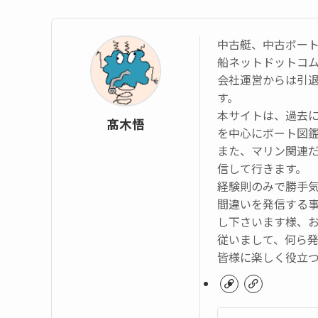
中古艇、中古ボー
船ネットドットコ
会社運営からは引
す。
本サイトは、過去
髙木悟
を中心にボート図
また、マリン関連
信して行きます。
経験則のみで勝手
間違いを発信する
し下さいます様、
従いまして、何ら
皆様に楽しく役立