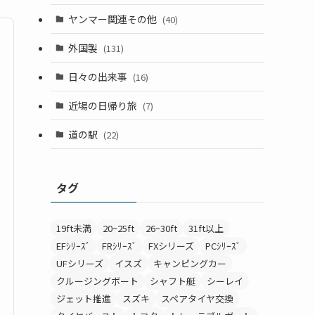
ヤンマー関連その他
(40)
外国製
(131)
日々の出来事
(16)
近場の日帰り旅
(7)
道の駅
(22)
タグ
19ft未満
20~25ft
26~30ft
31ft以上
EFｼﾘｰｽﾞ
FRｼﾘｰｽﾞ
FXシリーズ
PCｼﾘｰｽﾞ
UFシリーズ
イスズ
キャンピングカー
クルージングボート
シャフト艇
シーレイ
ジェット推進
スズキ
スペアタイヤ交換