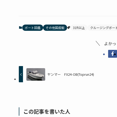
ボート図鑑
その他国産艇
31ft以上
クルージングボー
よかっ
ヤンマー FX24-OB(Toprun24)
この記事を書いた人