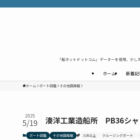
「船ネットドットコム」データーを使用、少し
ホーム
新着記
ホーム
ボート図鑑
その他国産艇
2025
湊洋工業造船所 PB36シ
5/19
ボート図鑑
その他国産艇
31ft以上
クルージングボート