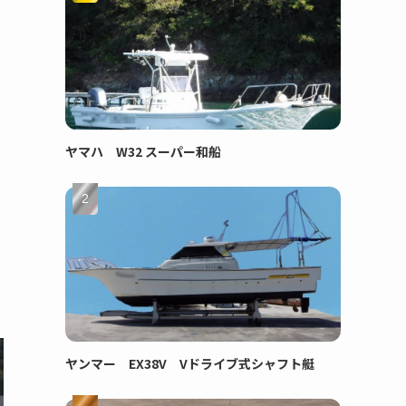
ヤマハ W32 スーパー和船
ヤンマー EX38V Vドライブ式シャフト艇