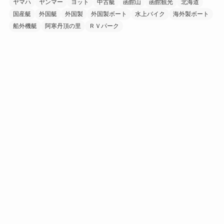
ヤマハ
ヤンマー
ヨット
中古艇
函館山
函館観光
北海道
国産艇
外国艇
外国製
外国製ボート
水上バイク
海外製ボート
船外機艇
阿寒丹頂の里
ＲＶパーク