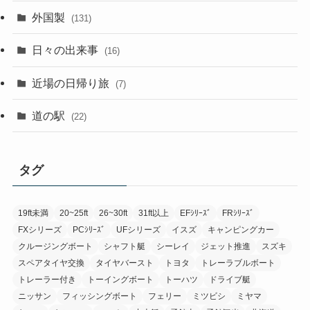
外国製
(131)
日々の出来事
(16)
近場の日帰り旅
(7)
道の駅
(22)
タグ
19ft未満
20~25ft
26~30ft
31ft以上
EFｼﾘｰｽﾞ
FRｼﾘｰｽﾞ
FXシリーズ
PCｼﾘｰｽﾞ
UFシリーズ
イスズ
キャンピングカー
クルージングボート
シャフト艇
シーレイ
ジェット推進
スズキ
スペアタイヤ交換
タイヤバースト
トヨタ
トレーラブルボート
トレーラー付き
トーイングボート
トーハツ
ドライブ艇
ニッサン
フィッシングボート
フェリー
ミツビシ
ミヤマ