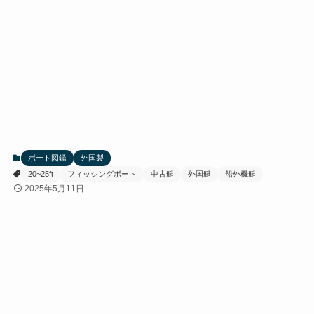
ボート図鑑
外国製
20~25ft
フィッシングボート
中古艇
外国艇
船外機艇
2025年5月11日