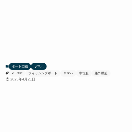
ボート図鑑
ヤマハ
26~30ft
フィッシングボート
ヤマハ
中古艇
船外機艇
2025年4月21日