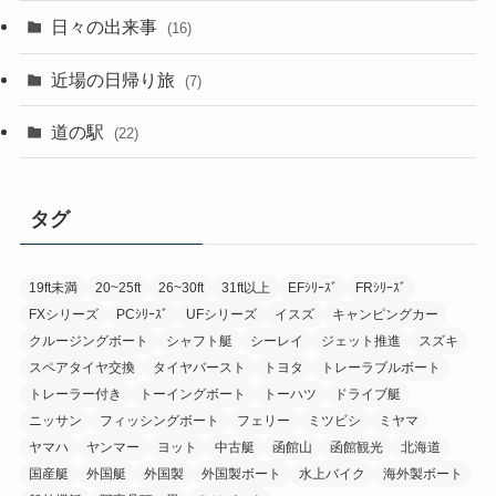
日々の出来事
(16)
近場の日帰り旅
(7)
道の駅
(22)
タグ
19ft未満
20~25ft
26~30ft
31ft以上
EFｼﾘｰｽﾞ
FRｼﾘｰｽﾞ
FXシリーズ
PCｼﾘｰｽﾞ
UFシリーズ
イスズ
キャンピングカー
クルージングボート
シャフト艇
シーレイ
ジェット推進
スズキ
スペアタイヤ交換
タイヤバースト
トヨタ
トレーラブルボート
トレーラー付き
トーイングボート
トーハツ
ドライブ艇
ニッサン
フィッシングボート
フェリー
ミツビシ
ミヤマ
ヤマハ
ヤンマー
ヨット
中古艇
函館山
函館観光
北海道
国産艇
外国艇
外国製
外国製ボート
水上バイク
海外製ボート