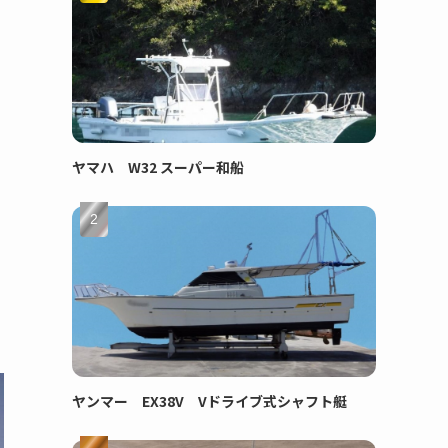
ヤマハ W32 スーパー和船
ヤンマー EX38V Vドライブ式シャフト艇