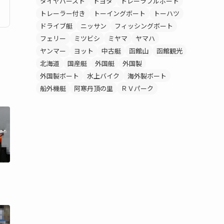
タイヤバースト
トヨタ
トレーラブルボート
トレーラー付き
トーイングボート
トーハツ
ドライブ艇
ニッサン
フィッシングボート
フェリー
ミツビシ
ミヤマ
ヤマハ
ヤンマー
ヨット
中古艇
函館山
函館観光
北海道
国産艇
外国艇
外国製
外国製ボート
水上バイク
海外製ボート
船外機艇
阿寒丹頂の里
ＲＶパーク