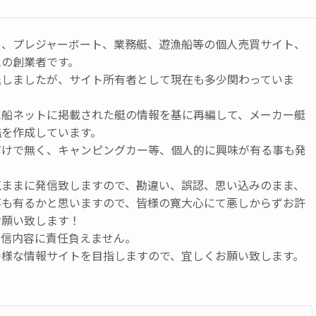
ト、プレジャーボート、業務艇、遊漁船等の個人売買サイト、
ムの創業者です。
退しましたが、サイト所有者として現在も多少関わっていま
に船ネットに掲載された艇の情報を基に再編して、メーカー艇
鑑を作成しています。
だけで無く、キャンピングカー等、個人的に興味が有る事も発
気ままに発信致しますので、勘違い、誤認、思い込みのまま、
事も有るかと思いますので、皆様の寛大心にて悪しからずお許
お願い致します！
発信内容に責任負えません。
つ様な情報サイトを目指しますので、宜しくお願い致します。