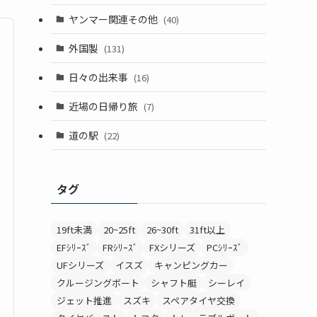
ヤンマー関連その他
(40)
外国製
(131)
日々の出来事
(16)
近場の日帰り旅
(7)
道の駅
(22)
タグ
19ft未満
20~25ft
26~30ft
31ft以上
EFｼﾘｰｽﾞ
FRｼﾘｰｽﾞ
FXシリーズ
PCｼﾘｰｽﾞ
UFシリーズ
イスズ
キャンピングカー
クルージングボート
シャフト艇
シーレイ
ジェット推進
スズキ
スペアタイヤ交換