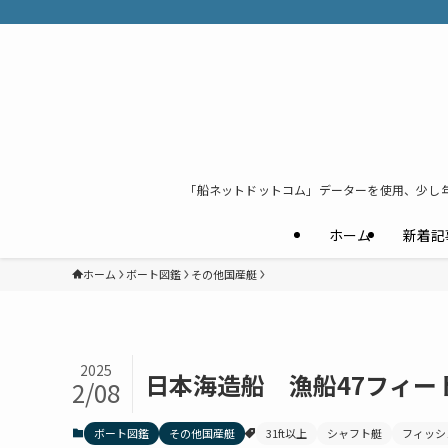
「船ネットドットコム」データーを使用、少し
ホーム
新着記
ホーム
ボート図鑑
その他国産艇
2025
日本海造船 漁船47フィー
2/08
ボート図鑑
その他国産艇
31ft以上
シャフト艇
フィッシ