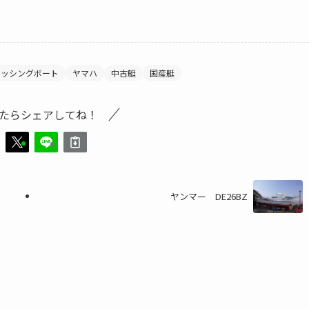
ィッシングボート
ヤマハ
中古艇
国産艇
たらシェアしてね！
ヤンマー DE26BZ