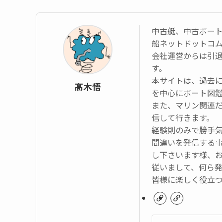
中古艇、中古ボー
船ネットドットコ
会社運営からは引
す。
本サイトは、過去
髙木悟
を中心にボート図
また、マリン関連
信して行きます。
経験則のみで勝手
間違いを発信する
し下さいます様、
従いまして、何ら
皆様に楽しく役立