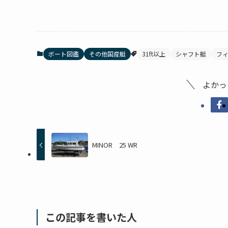
ボート図鑑
その他国産艇
31ft以上
シャフト艇
フ
よかっ
MINOR 25 WR
この記事を書いた人