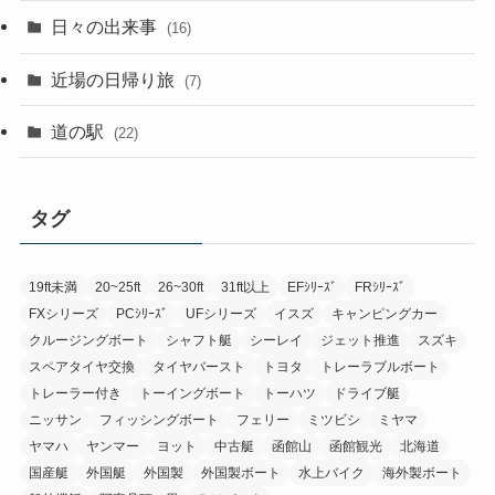
日々の出来事
(16)
近場の日帰り旅
(7)
道の駅
(22)
タグ
19ft未満
20~25ft
26~30ft
31ft以上
EFｼﾘｰｽﾞ
FRｼﾘｰｽﾞ
FXシリーズ
PCｼﾘｰｽﾞ
UFシリーズ
イスズ
キャンピングカー
クルージングボート
シャフト艇
シーレイ
ジェット推進
スズキ
スペアタイヤ交換
タイヤバースト
トヨタ
トレーラブルボート
トレーラー付き
トーイングボート
トーハツ
ドライブ艇
ニッサン
フィッシングボート
フェリー
ミツビシ
ミヤマ
ヤマハ
ヤンマー
ヨット
中古艇
函館山
函館観光
北海道
国産艇
外国艇
外国製
外国製ボート
水上バイク
海外製ボート