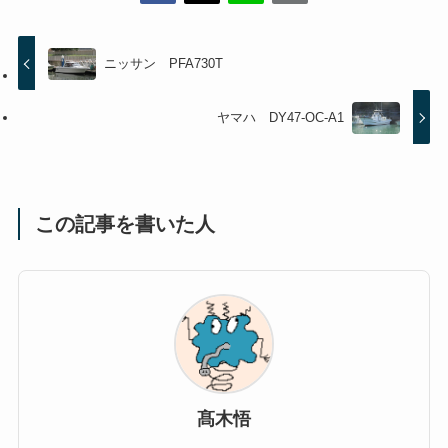
ニッサン PFA730T
ヤマハ DY47-OC-A1
この記事を書いた人
髙木悟