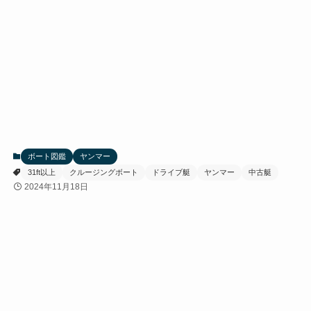
ボート図鑑
ヤンマー
31ft以上
クルージングボート
ドライブ艇
ヤンマー
中古艇
2024年11月18日