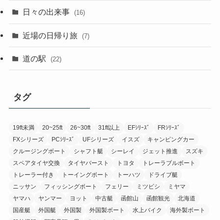
日々の出来事
(16)
近場の日帰り旅
(7)
道の駅
(22)
タグ
19ft未満
20~25ft
26~30ft
31ft以上
EFｼﾘｰｽﾞ
FRｼﾘｰｽﾞ
FXシリーズ
PCｼﾘｰｽﾞ
UFシリーズ
イスズ
キャンピングカー
クルージングボート
シャフト艇
シーレイ
ジェット推進
スズキ
スペアタイヤ交換
タイヤバースト
トヨタ
トレーラブルボート
トレーラー付き
トーイングボート
トーハツ
ドライブ艇
ニッサン
フィッシングボート
フェリー
ミツビシ
ミヤマ
ヤマハ
ヤンマー
ヨット
中古艇
函館山
函館観光
北海道
国産艇
外国艇
外国製
外国製ボート
水上バイク
海外製ボート