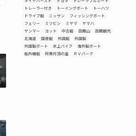
タイヤバースト
トヨタ
トレーラブルボート
トレーラー付き
トーイングボート
トーハツ
ドライブ艇
ニッサン
フィッシングボート
フェリー
ミツビシ
ミヤマ
ヤマハ
ヤンマー
ヨット
中古艇
函館山
函館観光
北海道
国産艇
外国艇
外国製
外国製ボート
水上バイク
海外製ボート
船外機艇
阿寒丹頂の里
ＲＶパーク