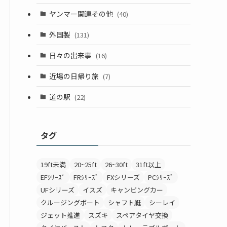
ヤンマー関連その他
(40)
外国製
(131)
日々の出来事
(16)
近場の日帰り旅
(7)
道の駅
(22)
タグ
19ft未満
20~25ft
26~30ft
31ft以上
EFｼﾘｰｽﾞ
FRｼﾘｰｽﾞ
FXシリーズ
PCｼﾘｰｽﾞ
UFシリーズ
イスズ
キャンピングカー
クルージングボート
シャフト艇
シーレイ
ジェット推進
スズキ
スペアタイヤ交換