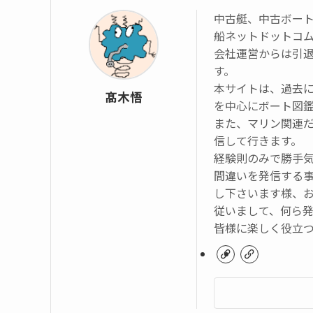
中古艇、中古ボー
船ネットドットコ
会社運営からは引
す。
本サイトは、過去
髙木悟
を中心にボート図
また、マリン関連
信して行きます。
経験則のみで勝手
間違いを発信する
し下さいます様、
従いまして、何ら
皆様に楽しく役立