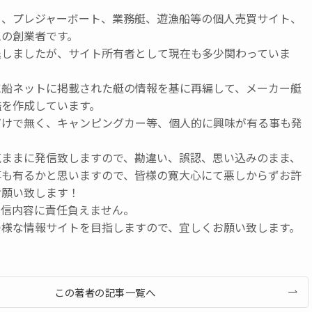
ト、プレジャーボート、業務艇、遊漁船等の個人売買サイト、
ムの創業者です。
退しましたが、サイト所有者として現在も多少関わっていま
に船ネットに掲載された艇の情報を基に再編して、メーカー艇
鑑を作成しています。
だけで無く、キャンピングカー等、個人的に興味が有る事も発
気ままに発信致しますので、勘違い、誤認、思い込みのまま、
事も有るかと思いますので、皆様の寛大心にて悪しからずお許
お願い致します！
発信内容に責任負えません。
つ様な情報サイトを目指しますので、宜しくお願い致します。
この著者の記事一覧へ