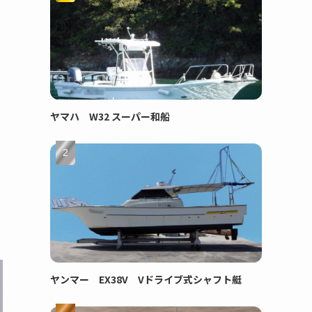
ヤマハ W32 スーパー和船
ヤンマー EX38V Vドライブ式シャフト艇