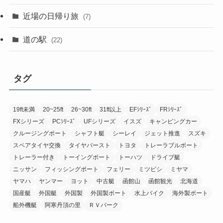
近場の日帰り旅
(7)
道の駅
(22)
タグ
19ft未満
20~25ft
26~30ft
31ft以上
EFｼﾘｰｽﾞ
FRｼﾘｰｽﾞ
FXシリーズ
PCｼﾘｰｽﾞ
UFシリーズ
イスズ
キャンピングカー
クルージングボート
シャフト艇
シーレイ
ジェット推進
スズキ
スペアタイヤ交換
タイヤバースト
トヨタ
トレーラブルボート
トレーラー付き
トーイングボート
トーハツ
ドライブ艇
ニッサン
フィッシングボート
フェリー
ミツビシ
ミヤマ
ヤマハ
ヤンマー
ヨット
中古艇
函館山
函館観光
北海道
国産艇
外国艇
外国製
外国製ボート
水上バイク
海外製ボート
船外機艇
阿寒丹頂の里
ＲＶパーク