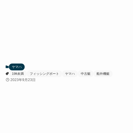
ヤマハ
19ft未満
フィッシングボート
ヤマハ
中古艇
船外機艇
2023年9月23日