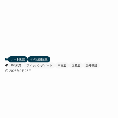
ボート図鑑
その他国産艇
19ft未満
フィッシングボート
中古艇
国産艇
船外機艇
2025年9月25日