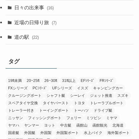
日々の出来事
(16)
近場の日帰り旅
(7)
道の駅
(22)
タグ
19ft未満
20~25ft
26~30ft
31ft以上
EFｼﾘｰｽﾞ
FRｼﾘｰｽﾞ
FXシリーズ
PCｼﾘｰｽﾞ
UFシリーズ
イスズ
キャンピングカー
クルージングボート
シャフト艇
シーレイ
ジェット推進
スズキ
スペアタイヤ交換
タイヤバースト
トヨタ
トレーラブルボート
トレーラー付き
トーイングボート
トーハツ
ドライブ艇
ニッサン
フィッシングボート
フェリー
ミツビシ
ミヤマ
ヤマハ
ヤンマー
ヨット
中古艇
函館山
函館観光
北海道
国産艇
外国艇
外国製
外国製ボート
水上バイク
海外製ボート