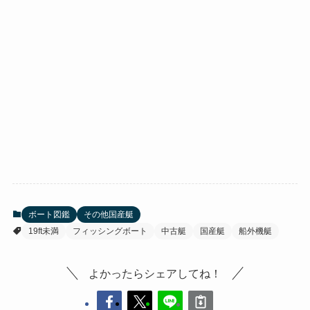
ボート図鑑
その他国産艇
19ft未満
フィッシングボート
中古艇
国産艇
船外機艇
よかったらシェアしてね！