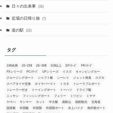
日々の出来事
(16)
近場の日帰り旅
(7)
道の駅
(22)
タグ
19ft未満
20~25ft
26~30ft
31ft以上
EFｼﾘｰｽﾞ
FRｼﾘｰｽﾞ
FXシリーズ
PCｼﾘｰｽﾞ
UFシリーズ
イスズ
キャンピングカー
クルージングボート
シャフト艇
シーレイ
ジェット推進
スズキ
スペアタイヤ交換
タイヤバースト
トヨタ
トレーラブルボート
トレーラー付き
トーイングボート
トーハツ
ドライブ艇
ニッサン
フィッシングボート
フェリー
ミツビシ
ミヤマ
ヤマハ
ヤンマー
ヨット
中古艇
函館山
函館観光
北海道
国産艇
外国艇
外国製
外国製ボート
水上バイク
海外製ボート