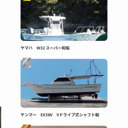
ヤマハ W32 スーパー和船
ヤンマー EX38V Vドライブ式シャフト艇