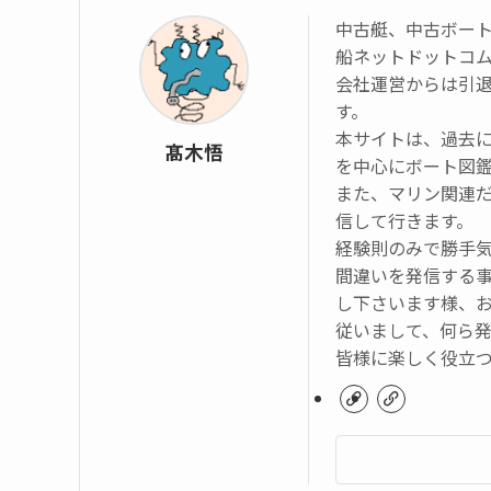
中古艇、中古ボー
船ネットドットコ
会社運営からは引
す。
本サイトは、過去
髙木悟
を中心にボート図
また、マリン関連
信して行きます。
経験則のみで勝手
間違いを発信する
し下さいます様、
従いまして、何ら
皆様に楽しく役立