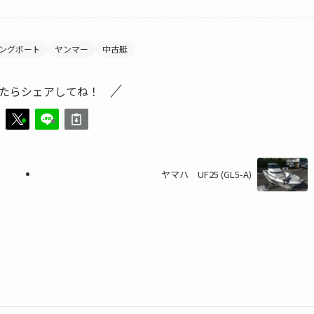
ングボート
ヤンマー
中古艇
たらシェアしてね！
ヤマハ UF25 (GL5-A)