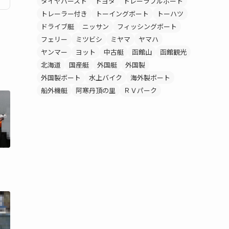
タイヤバースト
トヨタ
トレーラブルボート
トレーラー付き
トーイングボート
トーハツ
ドライブ艇
ニッサン
フィッシングボート
フェリー
ミツビシ
ミヤマ
ヤマハ
ヤンマー
ヨット
中古艇
函館山
函館観光
北海道
国産艇
外国艇
外国製
外国製ボート
水上バイク
海外製ボート
船外機艇
阿寒丹頂の里
ＲＶパーク