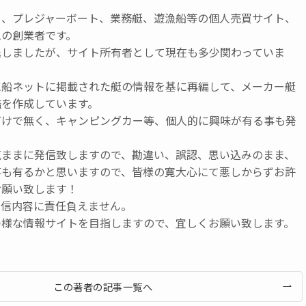
ト、プレジャーボート、業務艇、遊漁船等の個人売買サイト、
ムの創業者です。
退しましたが、サイト所有者として現在も多少関わっていま
に船ネットに掲載された艇の情報を基に再編して、メーカー艇
鑑を作成しています。
だけで無く、キャンピングカー等、個人的に興味が有る事も発
気ままに発信致しますので、勘違い、誤認、思い込みのまま、
事も有るかと思いますので、皆様の寛大心にて悪しからずお許
お願い致します！
発信内容に責任負えません。
つ様な情報サイトを目指しますので、宜しくお願い致します。
この著者の記事一覧へ