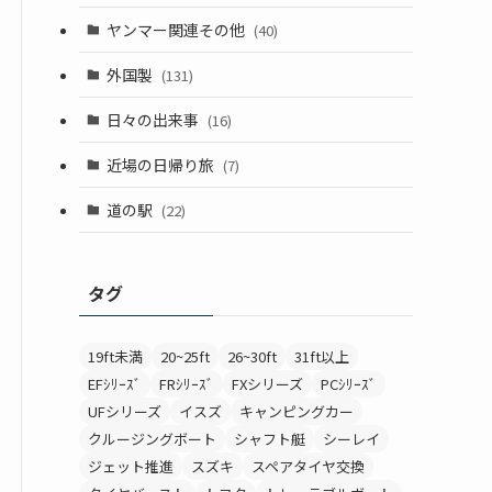
ヤンマー関連その他
(40)
外国製
(131)
日々の出来事
(16)
近場の日帰り旅
(7)
道の駅
(22)
タグ
19ft未満
20~25ft
26~30ft
31ft以上
EFｼﾘｰｽﾞ
FRｼﾘｰｽﾞ
FXシリーズ
PCｼﾘｰｽﾞ
UFシリーズ
イスズ
キャンピングカー
クルージングボート
シャフト艇
シーレイ
ジェット推進
スズキ
スペアタイヤ交換