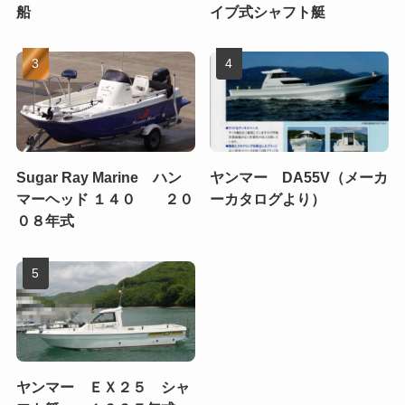
船
イブ式シャフト艇
Sugar Ray Marine ハン
ヤンマー DA55V（メーカ
マーヘッド １４０ ２０
ーカタログより）
０８年式
ヤンマー ＥＸ２５ シャ