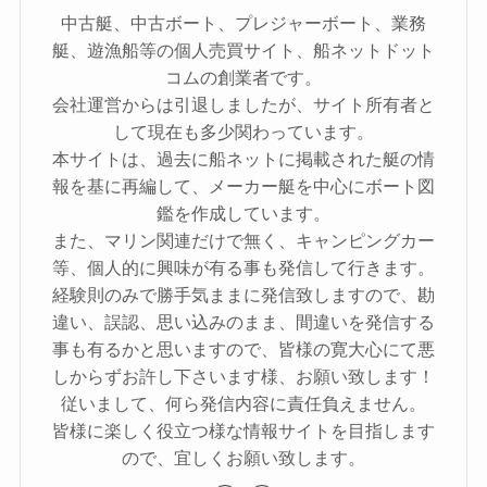
中古艇、中古ボート、プレジャーボート、業務
艇、遊漁船等の個人売買サイト、船ネットドット
コムの創業者です。
会社運営からは引退しましたが、サイト所有者と
して現在も多少関わっています。
本サイトは、過去に船ネットに掲載された艇の情
報を基に再編して、メーカー艇を中心にボート図
鑑を作成しています。
また、マリン関連だけで無く、キャンピングカー
等、個人的に興味が有る事も発信して行きます。
経験則のみで勝手気ままに発信致しますので、勘
違い、誤認、思い込みのまま、間違いを発信する
事も有るかと思いますので、皆様の寛大心にて悪
しからずお許し下さいます様、お願い致します！
従いまして、何ら発信内容に責任負えません。
皆様に楽しく役立つ様な情報サイトを目指します
ので、宜しくお願い致します。