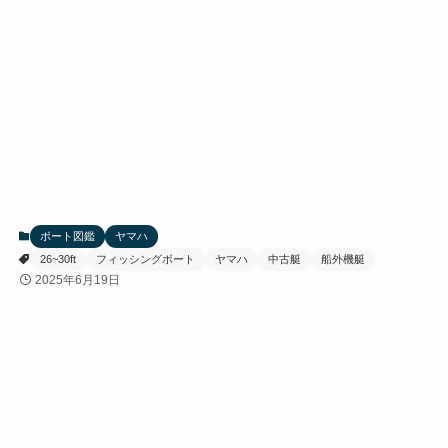
ボート図鑑
ヤマハ
26~30ft
フィッシングボート
ヤマハ
中古艇
船外機艇
2025年6月19日