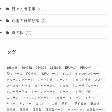
日々の出来事
(16)
近場の日帰り旅
(7)
道の駅
(22)
タグ
19ft未満
20~25ft
26~30ft
31ft以上
EFｼﾘｰｽﾞ
FRｼﾘｰｽﾞ
FXシリーズ
PCｼﾘｰｽﾞ
UFシリーズ
イスズ
キャンピングカー
クルージングボート
シャフト艇
シーレイ
ジェット推進
スズキ
スペアタイヤ交換
タイヤバースト
トヨタ
トレーラブルボート
トレーラー付き
トーイングボート
トーハツ
ドライブ艇
ニッサン
フィッシングボート
フェリー
ミツビシ
ミヤマ
ヤマハ
ヤンマー
ヨット
中古艇
函館山
函館観光
北海道
国産艇
外国艇
外国製
外国製ボート
水上バイク
海外製ボート