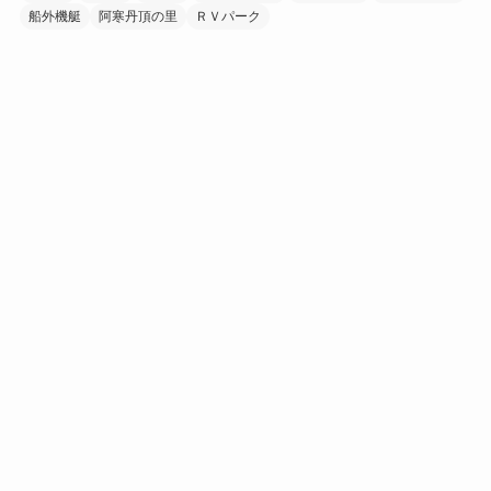
船外機艇
阿寒丹頂の里
ＲＶパーク