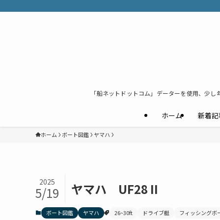
「船ネットドットコム」データーを使用、少し
ホーム
新着記
ホーム
ボート図鑑
ヤマハ
2025
ヤマハ UF28 II
5/19
ボート図鑑
ヤマハ
26~30ft
ドライブ艇
フィッシングボ