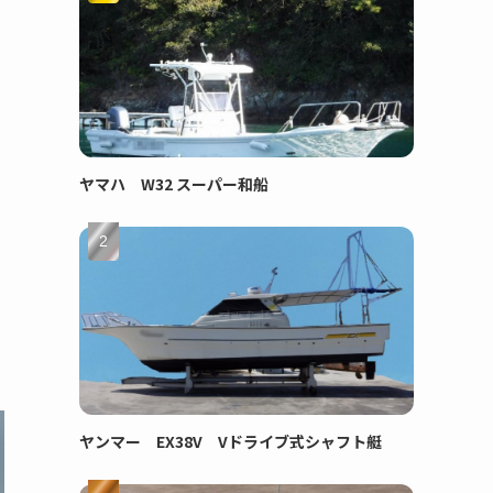
ヤマハ W32 スーパー和船
ヤンマー EX38V Vドライブ式シャフト艇