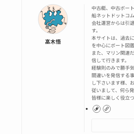
中古艇、中古ボー
船ネットドットコ
会社運営からは引
す。
本サイトは、過去
髙木悟
を中心にボート図
また、マリン関連
信して行きます。
経験則のみで勝手
間違いを発信する
し下さいます様、
従いまして、何ら
皆様に楽しく役立