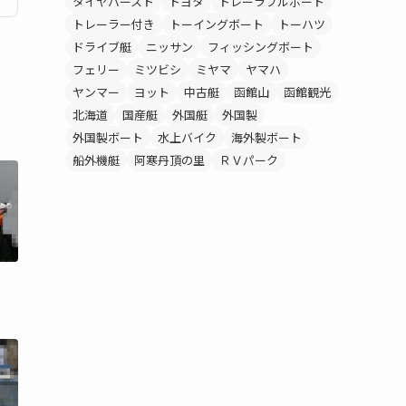
タイヤバースト
トヨタ
トレーラブルボート
トレーラー付き
トーイングボート
トーハツ
ドライブ艇
ニッサン
フィッシングボート
フェリー
ミツビシ
ミヤマ
ヤマハ
ヤンマー
ヨット
中古艇
函館山
函館観光
北海道
国産艇
外国艇
外国製
外国製ボート
水上バイク
海外製ボート
船外機艇
阿寒丹頂の里
ＲＶパーク