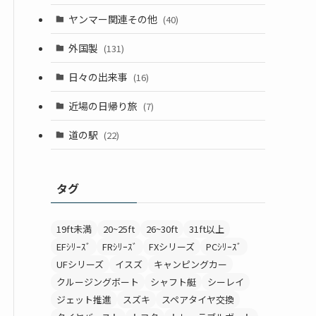
ヤンマー関連その他
(40)
外国製
(131)
日々の出来事
(16)
近場の日帰り旅
(7)
道の駅
(22)
タグ
19ft未満
20~25ft
26~30ft
31ft以上
EFｼﾘｰｽﾞ
FRｼﾘｰｽﾞ
FXシリーズ
PCｼﾘｰｽﾞ
UFシリーズ
イスズ
キャンピングカー
クルージングボート
シャフト艇
シーレイ
ジェット推進
スズキ
スペアタイヤ交換