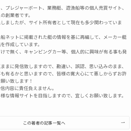
ト、プレジャーボート、業務艇、遊漁船等の個人売買サイト、
ムの創業者です。
退しましたが、サイト所有者として現在も多少関わっていま
に船ネットに掲載された艇の情報を基に再編して、メーカー艇
鑑を作成しています。
だけで無く、キャンピングカー等、個人的に興味が有る事も発
気ままに発信致しますので、勘違い、誤認、思い込みのまま、
事も有るかと思いますので、皆様の寛大心にて悪しからずお許
お願い致します！
発信内容に責任負えません。
つ様な情報サイトを目指しますので、宜しくお願い致します。
この著者の記事一覧へ