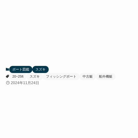
ボート図鑑
スズキ
20~25ft
スズキ
フィッシングボート
中古艇
船外機艇
2024年11月24日