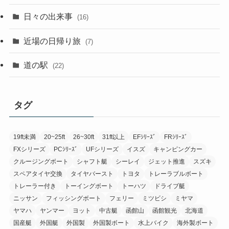
日々の出来事
(16)
近場の日帰り旅
(7)
道の駅
(22)
タグ
19ft未満
20~25ft
26~30ft
31ft以上
EFｼﾘｰｽﾞ
FRｼﾘｰｽﾞ
FXシリーズ
PCｼﾘｰｽﾞ
UFシリーズ
イスズ
キャンピングカー
クルージングボート
シャフト艇
シーレイ
ジェット推進
スズキ
スペアタイヤ交換
タイヤバースト
トヨタ
トレーラブルボート
トレーラー付き
トーイングボート
トーハツ
ドライブ艇
ニッサン
フィッシングボート
フェリー
ミツビシ
ミヤマ
ヤマハ
ヤンマー
ヨット
中古艇
函館山
函館観光
北海道
国産艇
外国艇
外国製
外国製ボート
水上バイク
海外製ボート