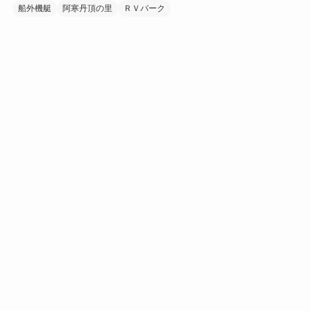
船外機艇
阿寒丹頂の里
ＲＶパーク