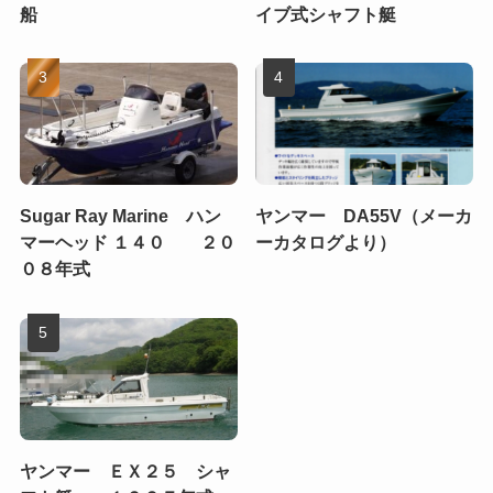
船
イブ式シャフト艇
Sugar Ray Marine ハン
ヤンマー DA55V（メーカ
マーヘッド １４０ ２０
ーカタログより）
０８年式
ヤンマー ＥＸ２５ シャ