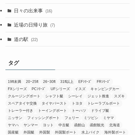
日々の出来事
(16)
近場の日帰り旅
(7)
道の駅
(22)
タグ
19ft未満
20~25ft
26~30ft
31ft以上
EFｼﾘｰｽﾞ
FRｼﾘｰｽﾞ
FXシリーズ
PCｼﾘｰｽﾞ
UFシリーズ
イスズ
キャンピングカー
クルージングボート
シャフト艇
シーレイ
ジェット推進
スズキ
スペアタイヤ交換
タイヤバースト
トヨタ
トレーラブルボート
トレーラー付き
トーイングボート
トーハツ
ドライブ艇
ニッサン
フィッシングボート
フェリー
ミツビシ
ミヤマ
ヤマハ
ヤンマー
ヨット
中古艇
函館山
函館観光
北海道
国産艇
外国艇
外国製
外国製ボート
水上バイク
海外製ボート