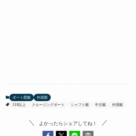
ボート図鑑
外国製
31ft以上
クルージングボート
シャフト艇
中古艇
外国艇
よかったらシェアしてね！