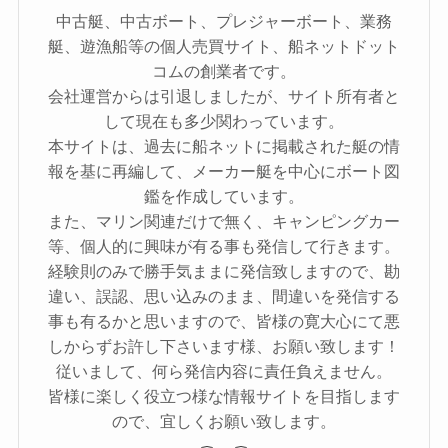
中古艇、中古ボート、プレジャーボート、業務
艇、遊漁船等の個人売買サイト、船ネットドット
コムの創業者です。
会社運営からは引退しましたが、サイト所有者と
して現在も多少関わっています。
本サイトは、過去に船ネットに掲載された艇の情
報を基に再編して、メーカー艇を中心にボート図
鑑を作成しています。
また、マリン関連だけで無く、キャンピングカー
等、個人的に興味が有る事も発信して行きます。
経験則のみで勝手気ままに発信致しますので、勘
違い、誤認、思い込みのまま、間違いを発信する
事も有るかと思いますので、皆様の寛大心にて悪
しからずお許し下さいます様、お願い致します！
従いまして、何ら発信内容に責任負えません。
皆様に楽しく役立つ様な情報サイトを目指します
ので、宜しくお願い致します。