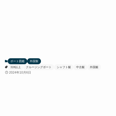
ボート図鑑
外国製
31ft以上
クルージングボート
シャフト艇
中古艇
外国艇
2024年10月6日