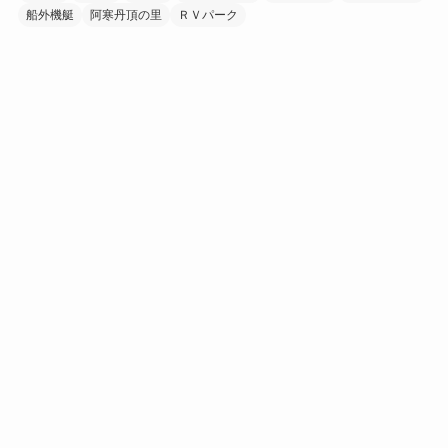
船外機艇
阿寒丹頂の里
ＲＶパーク