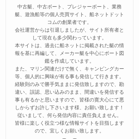
中古艇、中古ボート、プレジャーボート、業務
艇、遊漁船等の個人売買サイト、船ネットドット
コムの創業者です。
会社運営からは引退しましたが、サイト所有者と
して現在も多少関わっています。
本サイトは、過去に船ネットに掲載された艇の情
報を基に再編して、メーカー艇を中心にボート図
鑑を作成しています。
また、マリン関連だけで無く、キャンピングカー
等、個人的に興味が有る事も発信して行きます。
経験則のみで勝手気ままに発信致しますので、勘
違い、誤認、思い込みのまま、間違いを発信する
事も有るかと思いますので、皆様の寛大心にて悪
しからずお許し下さいます様、お願い致します！
従いまして、何ら発信内容に責任負えません。
皆様に楽しく役立つ様な情報サイトを目指します
ので、宜しくお願い致します。