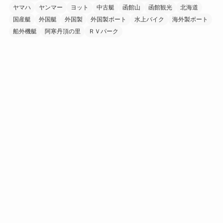
ヤマハ
ヤンマー
ヨット
中古艇
函館山
函館観光
北海道
国産艇
外国艇
外国製
外国製ボート
水上バイク
海外製ボート
船外機艇
阿寒丹頂の里
ＲＶパーク