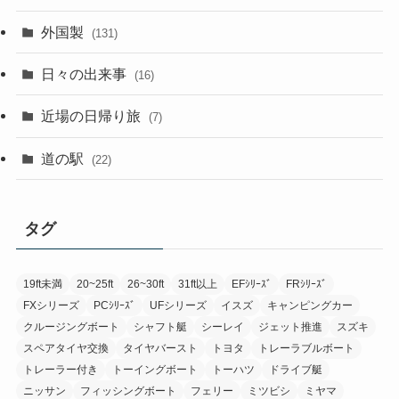
外国製
(131)
日々の出来事
(16)
近場の日帰り旅
(7)
道の駅
(22)
タグ
19ft未満
20~25ft
26~30ft
31ft以上
EFｼﾘｰｽﾞ
FRｼﾘｰｽﾞ
FXシリーズ
PCｼﾘｰｽﾞ
UFシリーズ
イスズ
キャンピングカー
クルージングボート
シャフト艇
シーレイ
ジェット推進
スズキ
スペアタイヤ交換
タイヤバースト
トヨタ
トレーラブルボート
トレーラー付き
トーイングボート
トーハツ
ドライブ艇
ニッサン
フィッシングボート
フェリー
ミツビシ
ミヤマ