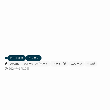
ボート図鑑
ニッサン
20~25ft
クルージングボート
ドライブ艇
ニッサン
中古艇
2024年9月10日